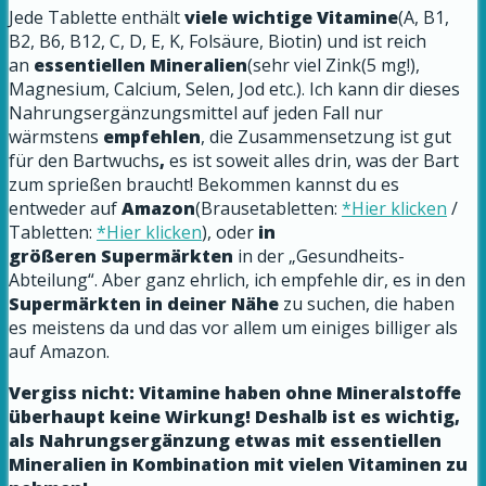
Jede Tablette enthält
viele wichtige Vitamine
(A, B1,
B2, B6, B12, C, D, E, K, Folsäure, Biotin) und ist reich
an
essentiellen Mineralien
(sehr viel Zink(5 mg!),
Magnesium, Calcium, Selen, Jod etc.). Ich kann dir dieses
Nahrungsergänzungsmittel auf jeden Fall nur
wärmstens
empfehlen
, die Zusammensetzung ist gut
für den Bartwuchs
,
es ist soweit alles drin, was der Bart
zum sprießen braucht! Bekommen kannst du es
entweder auf
Amazon
(Brausetabletten:
*Hier klicken
/
Tabletten:
*Hier klicken
), oder
in
größeren Supermärkten
in der „Gesundheits-
Abteilung“. Aber ganz ehrlich, ich empfehle dir, es in den
Supermärkten in deiner Nähe
zu suchen, die haben
es meistens da und das vor allem um einiges billiger als
auf Amazon.
Vergiss nicht: Vitamine haben ohne Mineralstoffe
überhaupt keine Wirkung! Deshalb ist es wichtig,
als Nahrungsergänzung etwas mit essentiellen
Mineralien in Kombination mit vielen Vitaminen zu