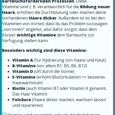
bartwuchsfördernden Prozessen
. Diese
Vitamine sind z. B. verantwortlich für die
Bildung neuer
Haare
, erhöhen die Durchblutung oder machen deine
vorhandenen
Haare dicker
. Außerdem ist es bei den
Vitaminen von Vorteil, dass du das Problem sozusagen
„von innen“ angehst, also dafür sorgst, dass dein
Körper
wichtige Vitamine
dem Bartwuchs zur
Verfügung stellen kann.
Besonders wichtig sind diese Vitamine:
Vitamin A
(für Hydrierung von Haare und Haut)
B-Vitamine
(vor allem B1, B5, B6, B12)
Vitamin D
(oft durch die Sonne)
E-Vitamine
(erhöht Blutzirkulation => besseres
Haarwachstum)
Biotin
(auch Vitamin B7 oder Vitamin H genannt,
Das Haar Vitamin)
Folsäure
(Haare dicker machen, wachsen lassen
und reparieren)