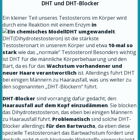
DHT und DHT-Blocker
Ein kleiner Teil unseres Testosterons im Körper wird
durch eine Reaktion mit einem Enzym
in
DHT umgewandelt
.
DHT(Dihydrotestosteron) ist die stärkste
Testosteronart in unserem Körper und etwa
10-mal so
stark
wie das „normale“ Testosteron! Besonders wichtig
ist DHT für die männliche Körperbehaarung und den
Bart, da es für das
Wachstum vorhandener und
neuer Haare verantwortlich
ist. Allerdings führt DHT
bei einigen Männern zu Haarausfall, was uns weiter zu
den sogenannten „DHT-Blockern“ führt.
DHT-Blocker
sind vorrangig dafür gedacht, den
Haarausfall auf dem Kopf einzudämmen
. Sie blocken
das Dihydrotestosteron, das eben bei einigen Männern
zu Haarausfall führt.
Problematisch
sind solche DHT-
Blocker allerdings
für den Bartwuchs
, da eben diese
spezielle Testosteronart das Bartwachstum fördert und
deshalb nicht durch blockende Wirkstoffe eingeschränkt