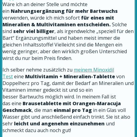
Wäre ich an deiner Stelle und möchte
ein
Nahrungsergänzung für mehr Bartwuchs
verwenden, würde ich mich sofort
für eines mit
Mineralien & Multivitaminen entscheiden.
Solche
sind
sehr viel billiger
, als irgendwelche „speziell für den
Bart“ Ergänzungsmittel und haben meist immer die
gleichen Inhaltsstoffe! Vielleicht sind die Mengen ein
wenig geringer, aber den wirklich großen Unterschied
wirst du nur beim Preis finden.
Ich selber nehme zusätzlich zu
meinem Minoxidil
Test
eine
Multivitamin + Mineralien-Tablette
von
Doppelherz
pro Tag, damit der Bedarf an Mineralien und
Vitaminen immer gedeckt ist und so ein
besser Bartwuchs möglich wird. In meinem Fall ist
das eine
Brausetablette mit Orangen-Maracuja
Geschmack
, die man
einmal pro Tag
in ein Glas voll
Wasser gibt und anschließend einfach trinkt. Sie ist also
sehr
leicht und angenehm einzunehmen
und
schmeckt dazu auch noch gut!