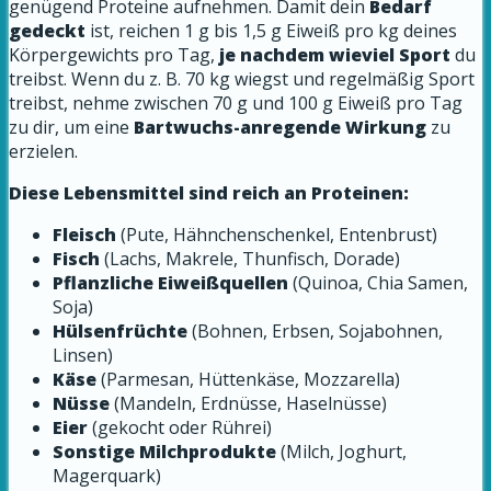
genügend Proteine aufnehmen. Damit dein
Bedarf
gedeckt
ist, reichen 1 g bis 1,5 g Eiweiß pro kg deines
Körpergewichts pro Tag,
je nachdem wieviel Sport
du
treibst. Wenn du z. B. 70 kg wiegst und regelmäßig Sport
treibst, nehme zwischen 70 g und 100 g Eiweiß pro Tag
zu dir, um eine
Bartwuchs-anregende Wirkung
zu
erzielen.
Diese Lebensmittel sind reich an Proteinen:
Fleisch
(Pute, Hähnchenschenkel, Entenbrust)
Fisch
(Lachs, Makrele, Thunfisch, Dorade)
Pflanzliche Eiweißquellen
(Quinoa, Chia Samen,
Soja)
Hülsenfrüchte
(Bohnen, Erbsen, Sojabohnen,
Linsen)
Käse
(Parmesan, Hüttenkäse, Mozzarella)
Nüsse
(Mandeln, Erdnüsse, Haselnüsse)
Eier
(gekocht oder Rührei)
Sonstige Milchprodukte
(Milch, Joghurt,
Magerquark)