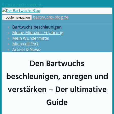
Skip to main content
bartwuchs-blog.de
Toggle navigation
Bartwuchs beschleunigen
Meine Minoxidil Erfahrung
Mein Wundermittel
Minoxidil FAQ
Artikel & News
Den Bartwuchs
beschleunigen, anregen und
verstärken – Der ultimative
Guide