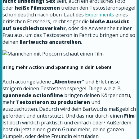
nicht unbedingt Sex
sein, auch ein erotisches Foto
oder
heiße Filmszenen
treiben den Testosteronspiegel
schon deutlich nach oben.
Laut des
Experiments
eines
britischen Forschers, reicht sogar die
bloße Aussicht
auf Geschlechtsverkehr
, oder die Anwesenheit einer
Frau aus, um das Testosteron in Fahrt zu bringen und so
deinen
Bartwuchs anzutreiben
.
Bring mehr Action und Spannung in dein Leben!
Auch actiongeladene „
Abenteuer
“ und Erlebnisse
steigern deinen Testosteronspiegel. Dinge wie z. B.
spannende Actionfilme
bringen deinen Körper dazu,
mehr
Testosteron zu produzieren
und
auszuschütten. Dadurch wird dein Bartwuchs maßgeblich
gefördert und unterstützt. Und das nur durch einen
Film
!
Ist doch wirklich praktisch und einfach oder? Außerdem
hast du jetzt einen guten Grund mehr, deine ganzen
Kumpels, oder deine Freundin einzuladen.